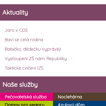
Aktuality
Jaro v CDS
Baví se celá rodina
Babičko, dědečku vyprávěj!
Vystoupení ZŠ nám. Republiky
Taktické cvičení IZS
Naše služby
Pečovatelská služba
Noclehárna
Domov pro seniory
Azylový dům