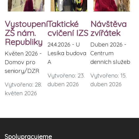
Vystoupení
Taktické
Návštěva
ZŠ nám.
cvičení IZS
zvířátek
Republiky
24.4.2026 - U
Duben 2026 -
Lesíka budova
Centrum
Květen 2026 -
A
denních služeb
Domov pro
seniory/DZR
Vytvořeno: 23.
Vytvořeno: 15.
duben 2026
duben 2026
Vytvořeno: 28.
květen 2026
Spolupracujeme