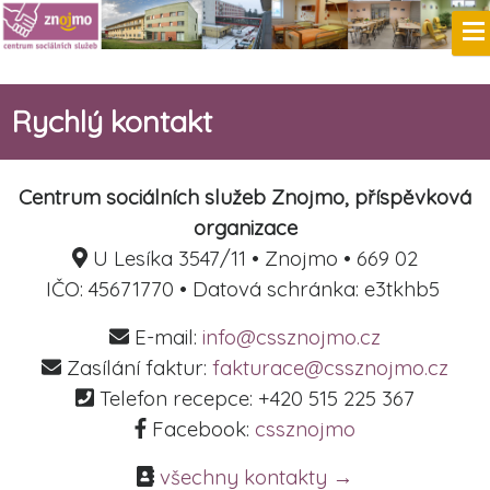
Rychlý kontakt
Centrum sociálních služeb Znojmo, příspěvková
organizace
U Lesíka 3547/11 • Znojmo • 669 02
IČO: 45671770 • Datová schránka: e3tkhb5
E-mail:
info@cssznojmo.cz
Zasílání faktur:
fakturace@cssznojmo.cz
Telefon recepce: +420 515 225 367
Facebook:
cssznojmo
všechny kontakty →