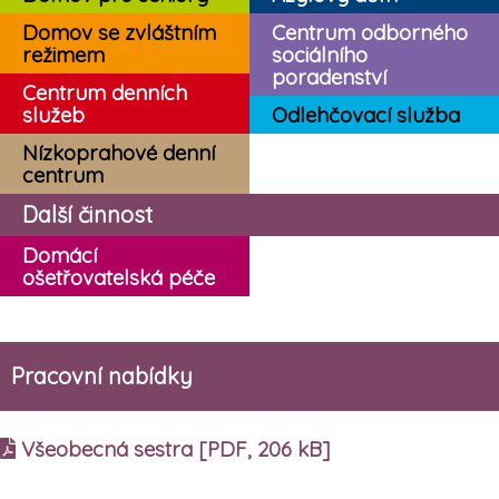
Domov se zvláštním
Centrum odborného
režimem
sociálního
poradenství
Centrum denních
služeb
Odlehčovací služba
Nízkoprahové denní
centrum
Další činnost
Domácí
ošetřovatelská péče
Pracovní nabídky
Všeobecná sestra [PDF, 206 kB]