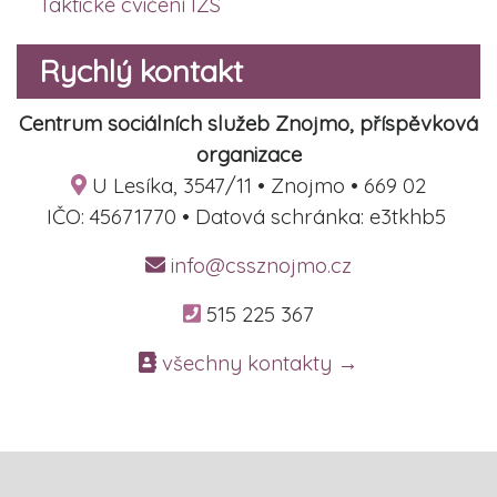
Taktické cvičení IZS
Rychlý kontakt
Centrum sociálních služeb Znojmo, příspěvková
organizace
U Lesíka, 3547/11 • Znojmo • 669 02
IČO: 45671770 • Datová schránka: e3tkhb5
info@cssznojmo.cz
515 225 367
všechny kontakty →