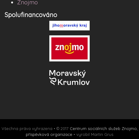
Znojmo
Spolufinancováno
Všechna práva vyhrazena • © 2017
Centrum sociálních služeb Znojmo,
příspěvková organizace
• vyrobil Martin Grus