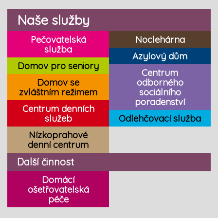
Naše služby
Pečovatelská
Noclehárna
služba
Azylový dům
Domov pro seniory
Centrum
Domov se
odborného
zvláštním režimem
sociálního
poradenství
Centrum denních
služeb
Odlehčovací služba
Nízkoprahové
denní centrum
Další činnost
Domácí
ošetřovatelská
péče