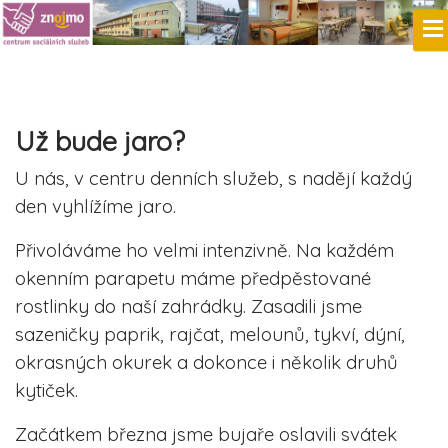
Už bude jaro?
U nás, v centru denních služeb, s nadějí každý
den vyhlížíme jaro.
Přivoláváme ho velmi intenzivně. Na každém
okenním parapetu máme předpěstované
rostlinky do naší zahrádky. Zasadili jsme
sazeničky paprik, rajčat, melounů, tykví, dýní,
okrasných okurek a dokonce i několik druhů
kytiček.
Začátkem března jsme bujaře oslavili svátek