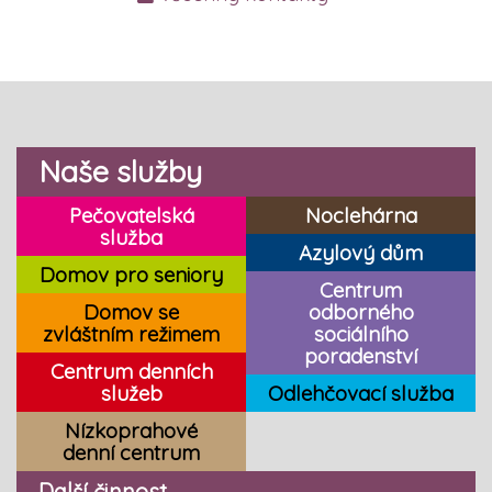
Naše služby
Pečovatelská
Noclehárna
služba
Azylový dům
Domov pro seniory
Centrum
Domov se
odborného
zvláštním režimem
sociálního
poradenství
Centrum denních
služeb
Odlehčovací služba
Nízkoprahové
denní centrum
Další činnost